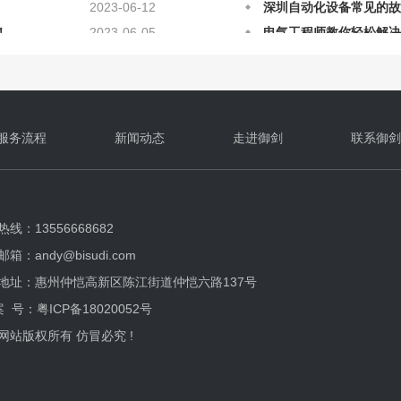
！
2023-06-05
电气工程师教你轻松解决
2023-03-18
深圳自动化设备的检修方
2023-09-06
如何维护和保养深圳自动
2023-08-28
做好深圳自动化设备售后
2023-07-09
什么是深圳自动化设备安
2023-06-12
深圳自动化设备常见的故
服务流程
新闻动态
走进御剑
联系御剑
线：13556668682
箱：andy@bisudi.com
地址：惠州仲恺高新区陈江街道仲恺六路137号
案 号：
粤ICP备18020052号
网站版权所有 仿冒必究 !